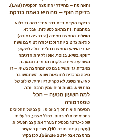
והארומה — מחיידקי החומצה הלקטית (LAB).
בדיקת הצף — מה היא באמת בודקת
בדיקת הצף מודדת דבר אחד: כמה גז כלוא 
במחמצת. זה מתאם לפעילות, אבל לא 
מושלם. מחמצת סמיכה (הידרציה נמוכה) 
כולאת גז טוב יותר ולכן יכולה לצוף גם שעה 
אחרי השיא; מחמצת נוזלית יכולה לשקוע 
דווקא בשיא. בנוסף, אופן לקיחת הדגימה 
משפיע: כפית שנלקחת מהמרכז ונמעכת 
מאבדת גז ותשקע גם כשהמחמצת בשיא — זו 
סיבה מרכזית לתוצאות שווא. השתמשו בה 
כאישור משני, לא כקריטריון יחיד. שילוב של 
נפח שיא, בועות וריח אמין הרבה יותר.
למה השעון מטעה — הכל 
טמפרטורה
תסיסה היא תהליך ביוכימי, וקצב של תהליכים 
ביוכימיים תלוי בחום. ככלל אצבע, כל עלייה 
של כ-10°C מכפילה בערך את קצב הפעילות 
(עקרון קינטי מוכר, Q10, שנדון בהקשר 
מחמצת אצל Gänzle 2014). לכן בקיץ 