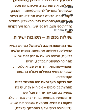
האכלתם את המחמצת, חיכיתם את מספר 
צמחוני
השעות ש“אומרים” לחכות, לשתם — והבצק 
מתוקים
בקושי תפח. הבעיה כמעט תמיד אותה בעיה: 
השתמשתם במחמצת בזמן הלא נכון. מחמצת 
מילון מונחים
נמדדת לפי מצב, לא לפי שעון. הנה איך לקרוא 
עוגות שמרים
אותה.
שאלות נפוצות — תשובות ישירות
מתי המחמצת מוכנה לשימוש?
 כשהיא בשיא: 
הכפילה עד שילשה את נפחה, הפנים מלאים 
בבועות, הכיפה בשיאה או רגע לפני שהיא 
מתחילה להשתטח במרכז, והריח 
חמצמץ-מתקתק. זה הרגע שבו אוכלוסיית 
השמרים בשיא הפעילות ויכולת ההנפחה 
מקסימלית.
מהי בדיקת הצף והאם היא אמינה?
 כפית 
מחמצת בכוס מים — אם היא צפה, יש בה 
מספיק גז. הבדיקה עוזרת אבל אינה 
חד-משמעית: מחמצת בהידרציה גבוהה יכולה 
לשקוע גם בשיא, ומחמצת שעברה את השיא 
עדיין יכולה לצוף. עדיף להסתמך על נפח, 