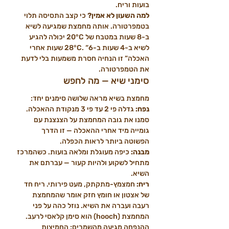
בועות וריח.
למה השעון לא אמין?
 כי קצב התסיסה תלוי 
בטמפרטורה. אותה מחמצת שמגיעה לשיא 
ב-8 שעות במטבח של 20°C יכולה להגיע 
לשיא ב-4 שעות ב-28°C. “6 שעות אחרי 
האכלה” זו הנחיה חסרת משמעות בלי לדעת 
את הטמפרטורה.
סימני שיא — מה לחפש
מחמצת בשיא מראה שלושה סימנים יחד:
נפח:
 גדלה פי 2 עד פי 3 מנקודת ההאכלה. 
סמנו את גובה המחמצת על הצנצנת עם 
גומייה מיד אחרי ההאכלה — זו הדרך 
הפשוטה ביותר לראות הכפלה.
מבנה:
 כיפה מעוגלת ומלאה בועות. כשהמרכז 
מתחיל לשקוע ולהיות קעור — עברתם את 
השיא.
ריח:
 חמצמץ-מתקתק, מעט פירותי. ריח חד 
של אצטון או חומץ חזק אומר שהמחמצת 
רעבה ועברה את השיא. נוזל כהה על פני 
המחמצת (hooch) הוא סימן קלאסי לרעב. 
ההנפחה מגיעה מהשמרים; החמיצות 