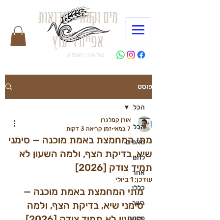
מים וקמח - סדנאות
אפייה וייעוץ
של אורן האופה
פוסט
הכל
אורן קמלגרן
הכל
7 במאי
זמן קריאה 3 דקות
מתי המחמצת באמת מוכנה — סימני
מאפים
שיא, בדיקת הצף, ולמה השעון לא
לחם
תמיד צודק [2026]
אחר
עודכן:
1 ביולי
כללי
מתי המחמצת באמת מוכנה — 
בשר
סימני שיא, בדיקת הצף, ולמה 
השעון לא תמיד צודק [2026]
פסטה