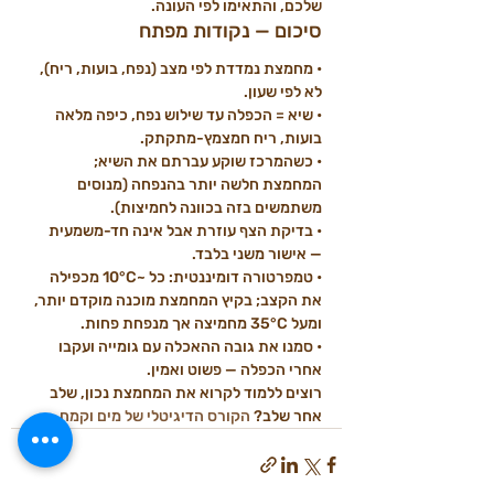
שלכם, והתאימו לפי העונה.
סיכום — נקודות מפתח
• מחמצת נמדדת לפי מצב (נפח, בועות, ריח), 
לא לפי שעון.
• שיא = הכפלה עד שילוש נפח, כיפה מלאה 
בועות, ריח חמצמץ-מתקתק.
• כשהמרכז שוקע עברתם את השיא; 
המחמצת חלשה יותר בהנפחה (מנוסים 
משתמשים בזה בכוונה לחמיצות).
• בדיקת הצף עוזרת אבל אינה חד-משמעית 
— אישור משני בלבד.
• טמפרטורה דומיננטית: כל ~10°C מכפילה 
את הקצב; בקיץ המחמצת מוכנה מוקדם יותר, 
ומעל 35°C מחמיצה אך מנפחת פחות.
• סמנו את גובה ההאכלה עם גומייה ועקבו 
אחרי הכפלה — פשוט ואמין.
רוצים ללמוד לקרוא את המחמצת נכון, שלב 
אחר שלב? 
הקורס הדיגיטלי של מים וקמח