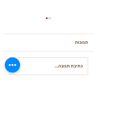
תגובות
בצק מחמצת דביק: למה
כתיבת תגובה...
זה קורה ומה עושים —
2026
מים וקמח - סדנאות אפייה וייעוץ
סדנאות לחם מחמצת בתל אביב והמרכז
[סדנת לחם מחמצת] [סדנת פיצה]
[סדנאות לחברות]
[ייעוץ מאפיות] [בלוג] [כרטיס מתנה]