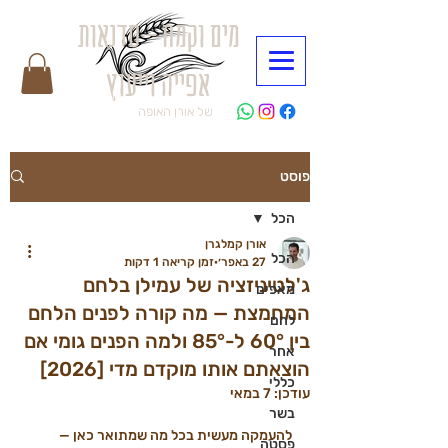
מים וקמח - סדנאות
אפייה וייעוץ
של אורן האופה
פוסט
הכל
אורן קמלגרן
הכל
27 באפר׳
זמן קריאה 1 דקות
ג'לטיניזציה של עמילן בלחם
מאפים
המחמצת — מה קורה לפנים הלחם
לחם
בין 60° ל-85° ולמה הפנים גומי אם
אחר
הוצאתם אותו מוקדם מדי [2026]
כללי
עודכן:
7 במאי
בשר
להעמקה מעשית בכל מה שמתואר כאן — 
פסטה