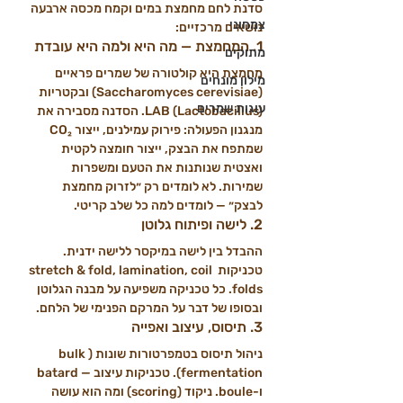
סדנת לחם מחמצת במים וקמח מכסה ארבעה 
צמחוני
נושאים מרכזיים:
1. המחמצת — מה היא ולמה היא עובדת
מתוקים
מחמצת היא קולטורה של שמרים פראיים 
מילון מונחים
(Saccharomyces cerevisiae) ובקטריות 
עוגות שמרים
LAB (Lactobacillus). הסדנה מסבירה את 
מנגנון הפעולה: פירוק עמילנים, ייצור CO₂ 
שמתפח את הבצק, ייצור חומצה לקטית 
ואצטית שנותנות את הטעם ומשפרות 
שמירות. לא לומדים רק ״לזרוק מחמצת 
לבצק״ — לומדים למה כל שלב קריטי.
2. לישה ופיתוח גלוטן
ההבדל בין לישה במיקסר ללישה ידנית. 
טכניקות stretch & fold, lamination, coil 
folds. כל טכניקה משפיעה על מבנה הגלוטן 
ובסופו של דבר על המרקם הפנימי של הלחם.
3. תיסוס, עיצוב ואפייה
ניהול תיסוס בטמפרטורות שונות (bulk 
fermentation). טכניקות עיצוב — batard 
ו-boule. ניקוד (scoring) ומה הוא עושה 