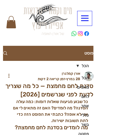
מים וקמח - סדנאות
אפייה וייעוץ
של אורן האופה
פוסט
הכל
אורן קמלגרן
הכל
28 במרץ
זמן קריאה 2 דקות
סדנת לחם מחמצת — כל מה שצריך
מאפים
לדעת לפני שנרשמים [2026]
לחם
כל שבוע מגיעות שאלות דומות: כמה עולה 
אחר
הסדנה? מה לומדים? האם זה מתאים לי אם 
אני לא אופה? כתבתי את הפוסט הזה כדי 
כללי
לתת תשובות ישירות.
בשר
מה לומדים בסדנת לחם מחמצת?
פסטה