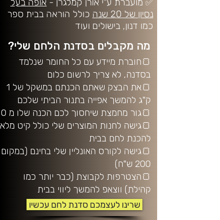
✅ מועברת ע"י אורן קמלגרן -
אופה בעל
נסיון של 20 שנה
כולל הוראה בבית ספר
כמו דנון, בישולים ועוד
מה מקבלים בסדנת הלחם שלי?
🍞חוברת מיידע עם כל החומר שנלמד
בסדנה, לא צריך לרשום כלום
🍞את הבצק שאתם הכנתם במשקל של 1
ק"ג להמשך אפייה בתנור הביתי שלכם
🍞גור מחמצת שיחסוך לכם הכנה שלו מ 0
🍞גישה לחנות המוצרים שלי כולל קיט מלא
להכנת לחם בבית
🍞גישה לקורס האונליין שלי בחינם (במקום
200 ש"ח)
🍞הצטרפות לקבוצת (כבר יותר כמו
קהילת) ווצאפ להמשך ליווי בבית
שרינו לעצמכם סדנת לחם עכשיו