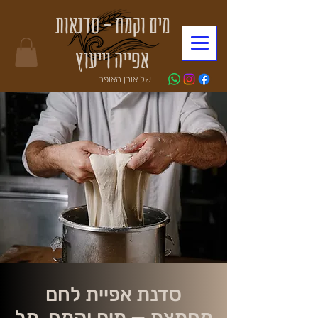
מים וקמח - סדנאות
אפייה וייעוץ
של אורן האופה
סדנת אפיית לחם
מחמצת — מים וקמח, תל