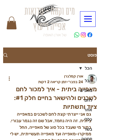
מים וקמח - סדנאות
אפייה וייעוץ
של אורן האופה
פוסט
הכל
אורן קמלגרן
הכל
24 בפבר׳
זמן קריאה 2 דקות
מאפייה ביתית - איך למכור לחם
מאפים
לשכנים ולהישאר בחיים חלק #1:
לחם
ציוד ותשתיות
אחר
גם אני ייצרתי קצת לחם לשכנים במאפייה 
כללי
ביתית. זה היה נחמד, אבל שם זה נגמר עבורי. 
בתור מי שעבד בכל סוג של מאפייה, החל 
בשר
ממיקרו-מאפייה ועד מאפייה תעשייתית, יש לי 
פסטה