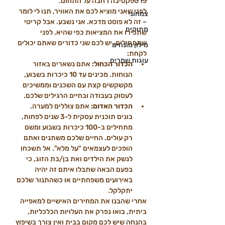
פרספקטיבה רחבה על התחום.
לפני שאני מוציא לכם את האוויר, תנו לי לומר 
צמחוני
– זה לא פוסט מדכא. אני נשבע. אבל קריטי 
מתוקים
שתכירו את המציאות כפי שהיא. לפני 
שמתחילים, יש לכם שני כדורים שאתם יכולים 
מילון מונחים
לקחת:
עוגות שמרים
הכדור הכחול:
 אתם נשארים באזור 
הנוחות. מכינים עד 10 כיכרות בשבוע, 
מקשקשים קצת עם השכנים וממשיכים 
לעסוק בעבודה ובחיים הרגילים שלכם.
הכדור האדום:
 אתם צוללים למערה. 
בונים תוכנית עסקית ל-3 שנים לפחות, 
מתחילים ב-100 כיכרות בשבוע ומשם 
רק עולים. החיים שלכם משתנים ואתם 
הופכים לעצמאים "על מלא". אל תשכחו 
לנשק את הילדים ואת בן/בת הזוג, כי 
בפעם הבאה שתבלו איתם זה יהיה 
באירועים משפחתיים או כשהתנור שלכם 
יתקלקל.
אחרי שהבנו את המחירים האישיים למאפייה 
ביתית, בואו נפרק את העלויות הכלכליות, 
בהנחה שיש לכם מקום בבית ואין צורך בשיפוץ 