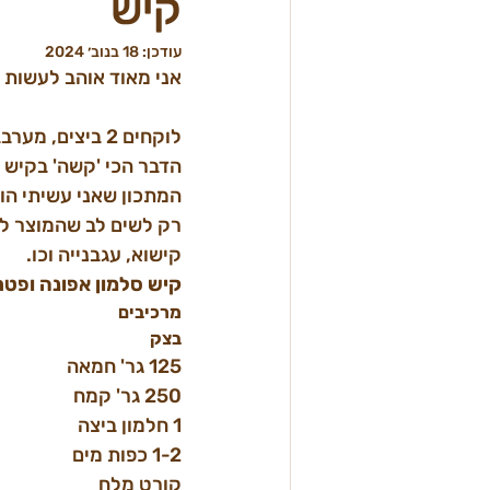
קיש
עודכן:
18 בנוב׳ 2024
אני מאוד אוהב לעשות 

לוקחים 2 ביצים, מערבבים עם שמנת מתוקה ודוחפים את מה שיש במקרר.
הדבר הכי 'קשה' בקיש ז
המתכון שאני עשיתי הו
רק לשים לב שהמוצר לא 
קישוא, עגבנייה וכו.
קיש סלמון אפונה ופטר
מרכיבים
בצק
125 גר' חמאה
250 גר' קמח
1 חלמון ביצה
1-2 כפות מים
קורט מלח