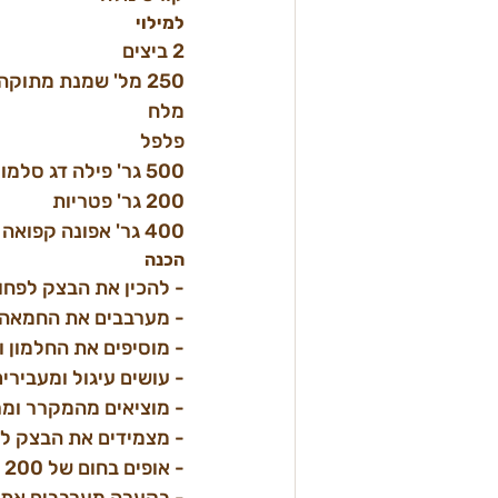
למילוי
2 ביצים
250 מל' שמנת מתוקה
מלח
פלפל
500 גר' פילה דג סלמון מנוקה מאדרות
200 גר' פטריות
400 גר' אפונה קפואה
הכנה
- להכין את הבצק לפח
- מערבבים את החמאה 
- מוסיפים את החלמון 
- עושים עיגול ומעביר
- מוציאים מהמקרר ומר
- מצמידים את הבצק לת
- אופים בחום של 200 מעלות עד שהבצק מתחיל להזהיב
- בקערה מערבבים את 