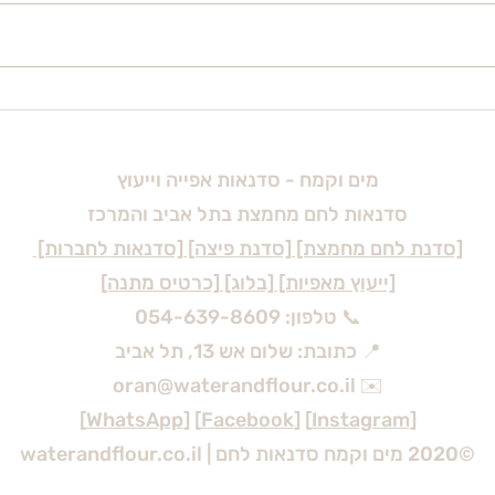
בלדה 
ביף וולינגטון - משה בתיבה
לעשירים
מים וקמח - סדנאות אפייה וייעוץ
סדנאות לחם מחמצת בתל אביב והמרכז
[סדנת לחם מחמצת] [סדנת פיצה] [סדנאות לחברות]
[ייעוץ מאפיות] [בלוג] [כרטיס מתנה]
📞 טלפון: 054-639-8609
📍 כתובת: שלום אש 13, תל אביב
✉️ oran@waterandflour.co.il
]
WhatsApp
] [
Facebook
] [
Instagram
[
©2020 מים וקמח סדנאות לחם | waterandflour.co.il