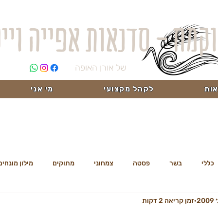
וקמח - סדנאות אפייה ויי
של אורן האופה
ות
לקהל מקצועי
מי אני
כללי
בשר
פסטה
צמחוני
מתוקים
מילון מונחים
זמן קריאה 2 דקות