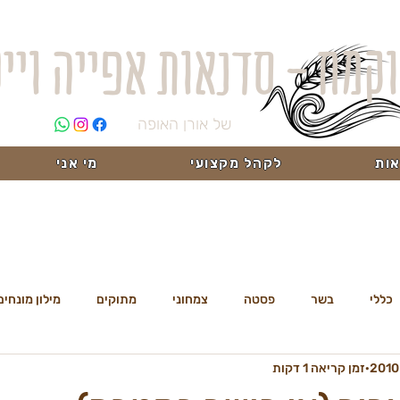
וקמח - סדנאות אפייה ויי
של אורן האופה
ות
לקהל מקצועי
מי אני
כללי
בשר
פסטה
צמחוני
מתוקים
מילון מונחים
זמן קריאה 1 דקות