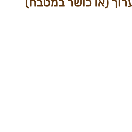
וך (או כושר במטבח)