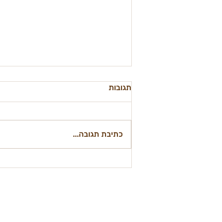
תגובות
כתיבת תגובה...
פ פס איך עושים פסטו טבעוני