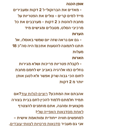
אופן הכנה
  - מאדים את הברוקולי ל 2 דקות ומעבירים 
מייד למים קרים - צולים את הפטריות על 
מחבת לוהטת כ 2 דקות - מערבבים את כל 
מרכיבי הסלט, מטבלים ומגישים מיד  
הערות
  - גם אם נראה שזה יום שמשי באוסלו, אל 
תתנו לתמונה להטעות אתכם! היה סה"כ 18 
מעלות  
הארות
  - לקבלת פטריות פריכות ושלא מגירות 
נוזלים כמו אלרגיה באביב יש לחמם מחבת 
לחום הכי גבוה שרק אפשר ולא לטגן אותן 
יותר מ 2 דקות
אהבתם את המתכון? 
רוצים לגלות עוד
?אם 
תמיד חלמתם ללמוד להכין לחם בבית בצורה 
מקצועית ומהנה, אתם מוזמנים להצטרף 
לאחת מסדנאות האפייה שלי
!
למחפשים חוויה ייחודית ומותאמת אישית – 
אני גם מעביר 
סדנאות פרטיות לצוותי עובדים
. 