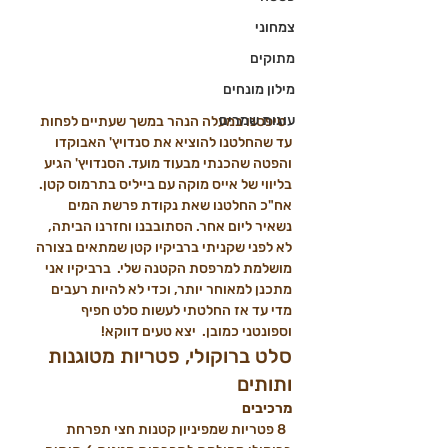
צמחוני
מתוקים
מילון מונחים
עוגות שמרים
  טיפסנו במעלה הנהר במשך שעתיים לפחות 
עד שהחלטנו להוציא את סנדויץ' האבוקדו 
והפטה שהכנתי מבעוד מועד. הסנדויץ' הגיע 
בליווי של אייס מוקה עם בייליס בתרמוס קטן. 
אח"כ החלטנו שאת נקודת פרשת המים 
נשאיר ליום אחר. הסתובבנו וחזרנו הביתה, 
לא לפני שקניתי ברביקיו קטן שמתאים בצורה 
מושלמת למרפסת הקטנה שלי.  ברביקיו אני 
מתכנן למאוחר יותר, וכדי לא להיות רעבים 
מדי עד אז החלטתי לעשות סלט חפיף 
וספונטני כמובן.  יצא טעים דווקא! 
סלט ברוקולי, פטריות מטוגנות 
ותותים
מרכיבים
  8 פטריות שמפיניון קטנות חצי תפרחת 