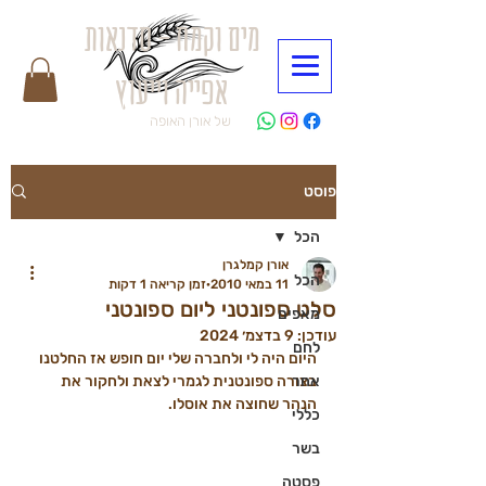
מים וקמח - סדנאות
אפייה וייעוץ
של אורן האופה
פוסט
הכל
אורן קמלגרן
הכל
11 במאי 2010
זמן קריאה 1 דקות
סלט ספונטני ליום ספונטני
מאפים
עודכן:
9 בדצמ׳ 2024
לחם
היום היה לי ולחברה שלי יום חופש אז החלטנו 
אחר
בצורה ספונטנית לגמרי לצאת ולחקור את 
הנהר שחוצה את אוסלו.
כללי
בשר
פסטה