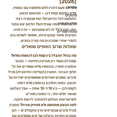
[2026]
צמחוני
ניסיתם פעם להכין לחם מחמצת עם כוסמין 
מלא במקום קמח לבן — ופתאום הבצק 
מתוקים
התפשט לכל הכיוונים? הפרמנטציה רצה 
מילון מונחים
הרבה מהר ממה שציפיתם? הלחם יצא צפוף 
יותר מהרגיל? זה לא שטעיתם — זה כימיה. 
עוגות שמרים
הסיבות מאוד קונקרטיות, ואפשר לשלוט בהן 
לגמרי אחרי שמבינים מה קורה בפנים.
שאלות שרוב האופים שואלים
מה בכלל ההבדל בין קמח לבן לכוסמין מלא? 
קמח לבן עשוי רק מגרעין החיטה — הנבט 
והסובין הוסרו. בכוסמין מלא שומרים את כל 
חלקי הגרגר. הסובין (הקליפה החיצונית) מכיל 
סיבים, שמנים ואנזימים שמשפיעים ישירות על 
הבצק. כמות החלבון בכוסמין מלא דומה 
לקמח לבן — בין 10 ל-12 אחוז — אבל הגלוטן 
שנוצר חלש יותר, כי הסובין מפריע 
לשרשראות הגלוטן להתחבר לרשת חזקה.
למה הבצק מתפשט ולא מחזיק צורה? 
הסובין 
מכיל סיבים שנקראים ארבינוקסילנים — הם 
סופגים כמויות גדולות של מים וממלאים את 