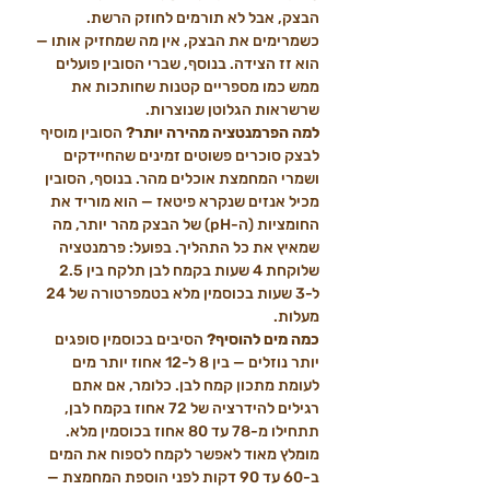
הבצק, אבל לא תורמים לחוזק הרשת. 
כשמרימים את הבצק, אין מה שמחזיק אותו — 
הוא זז הצידה. בנוסף, שברי הסובין פועלים 
ממש כמו מספריים קטנות שחותכות את 
שרשראות הגלוטן שנוצרות.
למה הפרמנטציה מהירה יותר? 
הסובין מוסיף 
לבצק סוכרים פשוטים זמינים שהחיידקים 
ושמרי המחמצת אוכלים מהר. בנוסף, הסובין 
מכיל אנזים שנקרא פיטאז — הוא מוריד את 
החומציות (ה-pH) של הבצק מהר יותר, מה 
שמאיץ את כל התהליך. בפועל: פרמנטציה 
שלוקחת 4 שעות בקמח לבן תלקח בין 2.5 
ל-3 שעות בכוסמין מלא בטמפרטורה של 24 
מעלות.
כמה מים להוסיף? 
הסיבים בכוסמין סופגים 
יותר נוזלים — בין 8 ל-12 אחוז יותר מים 
לעומת מתכון קמח לבן. כלומר, אם אתם 
רגילים להידרציה של 72 אחוז בקמח לבן, 
תתחילו מ-78 עד 80 אחוז בכוסמין מלא. 
מומלץ מאוד לאפשר לקמח לספוח את המים 
ב-60 עד 90 דקות לפני הוספת המחמצת — 