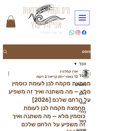
מים וקמח - סדנאות
אפייה וייעוץ
של אורן האופה
פוסט
הכל
אורן קמלגרן
הכל
12 באפר׳
זמן קריאה 2 דקות
מחמצת מקמח לבן לעומת כוסמין
מאפים
מלא — מה משתנה ואיך זה משפיע
לחם
על הלחם שלכם [2026]
אחר
מחמצת מקמח לבן לעומת 
כללי
כוסמין מלא — מה משתנה ואיך 
בשר
זה משפיע על הלחם שלכם 
פסטה