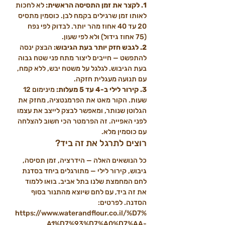
1. לקצר את זמן התסיסה הראשית: 
לא לחכות 
לאותו זמן שרגילים בקמח לבן. כוסמין מתסיס 
20 עד 40 אחוז מהר יותר. לבדוק לפי נפח 
(75 אחוז גידול) ולא לפי שעון.
2. לגבש חזק יותר בעת הגיבוש: 
הבצק ינסה 
להתפשט — חייבים ליצור מתח פני שטח גבוה 
בעת הגיבוש. לגלגל על משטח יבש, ללא קמח, 
עם תנועה מעגלית חזקה.
3. קירור לילי ב-4 עד 5 מעלות: 
מינימום 12 
שעות. הקור מאט את הפרמנטציה, מחזק את 
הגלוטן שנותר, ומאפשר לבצק לייצב את עצמו 
לפני האפייה. זה הפרמטר הכי חשוב להצלחה 
עם כוסמין מלא.
רוצים לתרגל את זה ביד?
כל הנושאים האלה — הידרציה, זמן תסיסה, 
גיבוש, קירור לילי — מתורגלים ביחד בסדנת 
לחם המחמצת שלנו בתל אביב. בואו ללמוד 
את זה ביד, עם לחם שיוצא מהתנור בסוף 
הסדנה. לפרטים: 
https://www.waterandflour.co.il/%D7%
A1%D7%93%D7%A0%D7%AA-