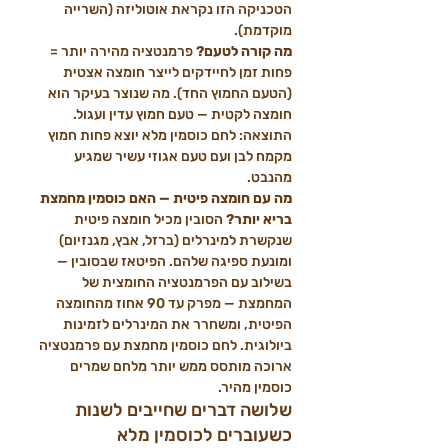
הטכניקה הזו נקראת אוטוליזה (השרייה 
מוקדמת).
מה קורה לטעם? 
פרמנטציה מהירה יותר = 
פחות זמן לחיידקים לייצר חומצה אצטית 
(הטעם החמוץ החד). מה שנוצר בעיקר הוא 
חומצה לקטית — טעם חמוץ עדין ועגול. 
התוצאה: לחם כוסמין מלא יוצא פחות חמוץ 
מקמח לבן ועם טעם אגוזי עשיר שמגיע 
מהנבט.
מה עם חומצה פיטית — האם כוסמין מחמצת 
בריא יותר? 
הסובין מכיל חומצה פיטית 
שנקשרת למינרלים (ברזל, אבץ, מגנזיום) 
ומונעת ספיגה שלהם. הפיטאז שבסובין — 
בשילוב עם הפרמנטציה החומצית של 
המחמצת — מפרק עד 90 אחוז מהחומצה 
הפיטית, ומשחרר את המינרלים לזמינות 
ביולוגית. לחם כוסמין מחמצת עם פרמנטציה 
ארוכה מותסס ממש יותר מלחם שמרים 
כוסמין מהיר.
שלושה דברים שחייבים לשנות 
כשעוברים לכוסמין מלא