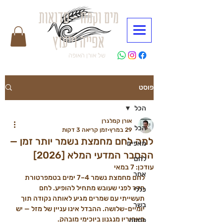
מים וקמח - סדנאות
אפייה וייעוץ
של אורן האופה
פוסט
הכל
אורן קמלגרן
הכל
29 במרץ
זמן קריאה 3 דקות
למה לחם מחמצת נשמר יותר זמן —
מאפים
ההסבר המדעי המלא [2026]
לחם
עודכן:
7 במאי
אחר
לחם מחמצת נשמר 4–7 ימים בטמפרטורת 
חדר לפני שעובש מתחיל להופיע. לחם 
כללי
תעשייתי עם שמרים מגיע לאותה נקודה תוך 
בשר
יומיים-שלושה. ההבדל אינו עניין של מזל — יש 
מאחוריו מנגנון ביוכימי מובהק.
פסטה