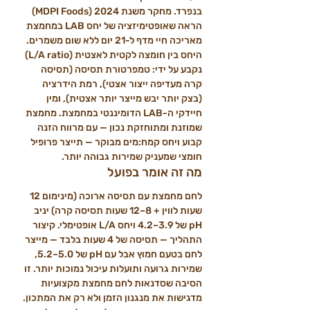
בנפרד. מחקר משנת 2024 (MDPI Foods) 
הראה שאופטימיזציה של יחס LAB במחמצת 
מאריכה חיי מדף ל-21 יום ללא שום משמרים.
היחס בין חומצה לקטית לאצטית (L/A ratio) 
נקבע על ידי: טמפרטורת תסיסה (תסיסה 
קרה מעדיפה ייצור אצטי), רמת הידרציה 
(בצק יותר יבש מייצר יותר אצטית), ומין 
חיידקי ה-LAB הדומיננטי במחמצת. מחמצת 
שמוזנת ומתוחזקת נכון — עם מרווח הזנה 
קבוע ויחס קמח:מים מבוקר — תייצר פרופיל 
חומצי שמעניק שמירות גבוהה יותר.
מה זה אומר בפועל
לחם מחמצת עם תסיסה ארוכה (מינימום 12 
שעות לווין + 8–12 שעות תסיסה קרה) יניב 
pH של 3.9–4.2 ויחס L/A אופטימלי. קיצור 
התהליך — תסיסה של 4 שעות בלבד — מייצר 
לחם בטעם חמוץ אבל עם pH של 5.0–5.2, 
שמירות גרועה ותועלות עיכול נמוכות יותר. זו 
הסיבה שסדנאות לחם מחמצת מקצועיות 
מדגישות את מנגנון הזמן ולא רק את המתכון.