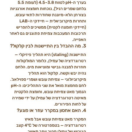
בערך ה-pH לטווח 3.8–4.5 (לעומת 5.5 
בלחם שמרים רגיל), נוכחות חומצות אורגניות 
בצורתן הלא-מיוננת שחודרות לתאי עובש, 
ותחרות מיקרוביאלית — חיידקי ה-LAB 
(חיידקי חומצה לקטית) ממשיכים להפריש 
תרכובות המעכבות צמיחת פתוגנים גם לאחר 
האפייה.
3. מה ההבדל בין התיישנות לבין קלקול?
התיישנות (staling) היא תהליך פיזיקלי — 
רטרוגרדציה של עמילן, כלומר המולקולות 
חוזרות למבנה גבישי ומוציאות מים. הלחם 
נהיה יבש וקשה. קלקול הוא תהליך 
מיקרוביולוגי — צמיחת עובש ושמרי ספוילאג'. 
לחם מחמצת מואל את שני התהליכים: ה-pH 
הנמוך מאט צמיחת עובש, וחומצת הלקטית 
מאיטה רטרוגרדציה של עמילן על ידי שמירה 
על לחות הפירורים.
4. האם אחסון במקרר עוזר או פוגע?
המקרר מאט צמיחת עובש אבל מאיץ 
רטרוגרדציה — בטמפרטורה של 4°C קצב 
הגיבוש של עמילן מהיר יותר מאשר 