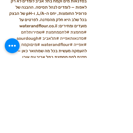
בסדנאות מים וקמח בתל אביב לומדים לא רק 
לאפות — לומדים לנהל תסיסה. ההבנה של 
פרופיל החומצות, יחס ה-L/A, ו-pH של הבצק 
בכל שלב היא חלק מהסדנה. לפרטים על 
מועדים ומחירים: waterandflour.co.il
#מחמצת
#לחםמחמצת
#שמירותלחם
#סדנאותאפייה
#תלאביב
#sourdough
#אפייה
#waterandflour
#מיםוקמח
להעמקה מעשית בכל מה שמתואר כאן — 
סדנת לחם מחמצת בתל אביב
 עם אורן 
קמלגרן.
פוסטים אחרונים
הצג הכול