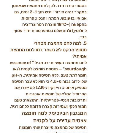
בטמפרטורת חדר. לכן לחם מחמצת שנאחסן 
במקרר נהיה פירורי ויבש תוך 1–2 ימים, גם 
אם אין בו עובש. הפתרון הנכון: פרוסות 
בהקפאה (−18°C עוצרת רטרוגרדציה 
לחלוטין) ולחם שלם בטמפרטורת חדר עטוף 
בבד.
5. למה לחם מחמצת מסחרי 
מסופרמרקט לא נשמר כמו לחם מחמצת 
אמיתי?
לחם מחמצת תעשייתי רב מכיל "essence of 
sourdough" — תוספת חומצה לקטית ו/או 
חומץ לתת טעם, ללא תסיסה אמיתית. ה-pH 
שלו לרוב גבוה מ-4.5 כי הוא לא עבר תסיסה 
מספיק ארוכה. חיידקי ה-LAB לא ייצרו את 
הפרופיל המלא של חומצות אורגניות 
ותרכובות אנטי-פטרייתיות. התוצאה: טעם 
חמוץ חלקי ושמירות קצרה הדומה ללחם רגיל.
המנגנון הביוכימי: למה חומצה 
אצטית עדיפה על לקטית
תסיסה של מחמצת מייצרת שתי חומצות 