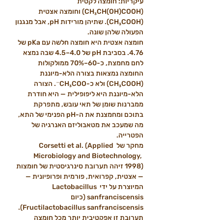
עיקריות: חומצה לקטית 
(CH₃CH(OH)COOH) וחומצה אצטית 
(CH₃COOH). שתיהן מורידות pH, אבל מנגנון 
הפעולה שלהן שונה.
חומצה אצטית היא חומצה חלשה עם pKa של 
4.76. בסביבת pH של 4.0–4.5 שבה נמצא 
לחם מחמצת, כ-60–70% ממולקולות 
החומצה נמצאות בצורה הלא-מיוננת 
(CH₃COOH) ולא כ-CH₃COO⁻. הצורה 
הלא-מיוננת היא ליפופילית — היא חודרת 
ממברנות שומן של תאי עובש, מתפרקת 
בתוכם ומחמצנת את ה-pH הפנימי של התא, 
מה שמעכב את מטאבוליזם האנרגיה של 
הפטרייה.
מחקר של Corsetti et al. (Applied 
Microbiology and Biotechnology, 
1998) זיהה תערובת סינרגיסטית של חומצות 
— אצטית, קפרואית, פורמית ופרופיונית — 
המיוצרת על ידי Lactobacillus 
sanfranciscensis (כיום 
Fructilactobacillus sanfranciscensis). 
תערובת זו אפקטיבית יותר מכל חומצה 