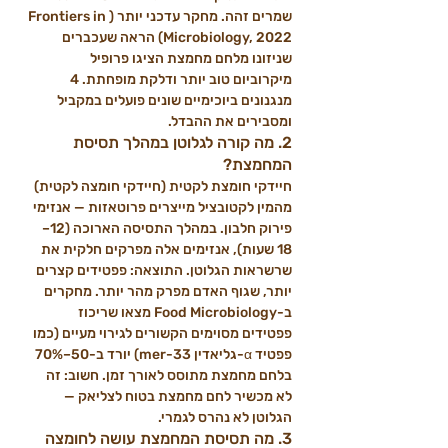
שמרים זהה. מחקר עדכני יותר (Frontiers in 
Microbiology, 2022) הראה שעכברים 
שניזונו מלחם מחמצת הציגו פרופיל 
מיקרוביום טוב יותר ודלקת מופחתת. 4 
מנגנונים ביוכימיים שונים פועלים במקביל 
ומסבירים את ההבדל.
2. מה קורה לגלוטן במהלך תסיסת 
המחמצת?
חיידקי חומצת לקטית (חיידקי חומצה לקטית) 
מהמין לקטובציל מייצרים פרוטאזות — אנזימי 
פירוק חלבון. במהלך התסיסה הארוכה (12–
18 שעות), אנזימים אלה מפרקים חלקית את 
שרשראות הגלוטן. התוצאה: פפטידים קצרים 
יותר, שגוף האדם מפרק מהר יותר. מחקרים 
ב-Food Microbiology מצאו שריכוז 
פפטידים מסוימים הקשורים לגירוי מעיים (כמו 
פפטיד α-גליאדין 33-mer) יורד ב-50–70% 
בלחם מחמצת מתוסס לאורך זמן. חשוב: זה 
לא מכשיר לחם מחמצת בטוח לצליאק — 
הגלוטן לא נהרס לגמרי.
3. מה תסיסת המחמצת עושה לחומצה 