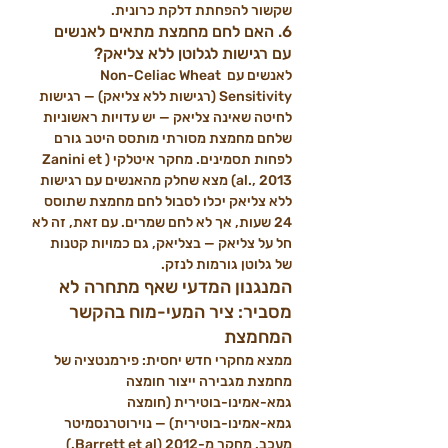
שקשור להפחתת דלקת כרונית.
6. האם לחם מחמצת מתאים לאנשים 
עם רגישות לגלוטן ללא צליאק?
לאנשים עם Non-Celiac Wheat 
Sensitivity (רגישות ללא צליאק) — רגישות 
לחיטה שאינה צליאק — יש עדויות ראשוניות 
שלחם מחמצת מסורתי מותסס היטב גורם 
לפחות תסמינים. מחקר איטלקי (Zanini et 
al., 2013) מצא שחלק מהאנשים עם רגישות 
ללא צליאק יכלו לסבול לחם מחמצת שתוסס 
24 שעות, אך לא לחם שמרים. עם זאת, זה לא 
חל על צליאק — בצליאק, גם כמויות קטנות 
של גלוטן גורמות לנזק.
המנגנון המדעי שאף מתחרה לא 
מסביר: ציר המעי-מוח בהקשר 
המחמצת
ממצא מחקרי חדש יחסית: פירמנטציה של 
מחמצת מגבירה ייצור חומצה 
גמא-אמינו-בוטירית (חומצה 
גמא-אמינו-בוטירית) — נוירוטרנסמיטר 
מעכב. מחקר מ-2012 (Barrett et al.) 