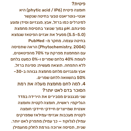
פיטית?
חומצה פיטית (phytic acid / IP6) היא 
אנטי-נוטריאנט טבעי בחיטה שנקשר 
למינרלים כמו ברזל, אבץ, מגנזיום וסידן ומונע 
ספיגתם. pH נמוך שנוצר בתסיסת מחמצת 
(5.0–5.5) מפעיל את אנזים הפיטאז שנמצא 
בחיטה עצמה. מחקר מ-PubMed 
(Phytochemistry, 2004) הראה שתסיסה 
עם המחמצת מפרקת עד 70% מהפיטאטים, 
לעומת 40% בלחם שמרים ו-0% כמעט בלחם 
ללא התפחה. תוצאה מעשית: ספיגת ברזל, 
אבץ ומגנזיום מלחם מחמצת גבוהה ב-30–
50% בהשוואה ללחם שמרים.
4. למה לחם מחמצת מעלה את רמת 
הסוכר בדם לאט יותר?
שני מנגנונים מסבירים את הירידה במדד 
הגליקמי: ראשית, חומצה לקטית וחומצה 
אצטית שמייצרים חיידקי חיידקי חומצה 
לקטית מעכבות אנזימי עמילאז שמפרקים 
עמילן לגלוקוז — כך עמילן מתפרק לאט יותר. 
שנית, תסיסה ארוכה גורמת לחלק מהעמילן 