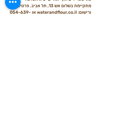
מתקיימת בשלום אש 13, תל אביב. פרטים 
ורישום: waterandflour.co.il או 054-639-
8609.
#מחמצת
#לחםמחמצת
#סדנאותאפייה
#תלאביב
#sourdough
#אפייה
#waterandflour
#מיםוקמח
להעמקה מעשית בכל מה שמתואר כאן — 
סדנת לחם מחמצת בתל אביב
 עם אורן 
קמלגרן.
פוסטים אחרונים
הצג הכול