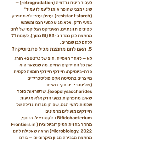
לעבור ריטרוגרדציה (retrogradation) — 
שינוי מבני שהופך אותו ל"עמילן עמיד" 
(resistant starch). עמילן עמיד לא מתפרק 
במעי הדק, אלא מגיע למעי הגס ומשמש 
כסיבים תזונתיים. האינדקס הגליקמי של לחם 
מחמצת לבן נמדד ב-53 (GI נמוך), לעומת 71 
ללחם לבן שמרים.
5. האם לחם מחמצת מכיל פרוביוטיקה?
לא — לאחר האפייה. חום של 200°C+ הורג 
את כל החיידקים החיים. מה שנשאר הוא 
פרה-ביוטיקה: חיידקי חיידקי חומצה לקטית 
מייצרים בתסיסה אקסופוליסכרידים 
(פוליסכרידים חוץ-תאיים — 
exopolysaccharides), שרשראות סוכר 
שאינן מתפרקות במעי הדק אלא מגיעות 
שלמות למעי הגס, שם הן מגרות גדילה של 
חיידקים מועילים מהמינים 
Bifidobacterium ו-לקטובציל. בנוסף, 
מחקר בחזית המיקרוביולוגיה (Frontiers in 
Microbiology, 2022) הראה שאכילת לחם 
מחמצת מגבירה מגוון מיקרוביום — גורם 