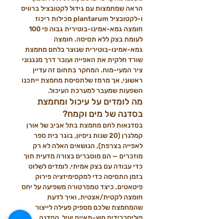
הראה שמחמצות עם גידול לקטובציל ברוויס 
ו-לקטובציל plantarum מכילות ריכוז 
חומצה גמא-אמינו-בוטירית גבוה פי 100 
לעומת בצק ללא תסיסה. חומצה 
גמא-אמינו-בוטירית שנוצר בלחם מחמצת 
שורד חלקית את האפייה ועובר דרך מנגנוני 
ציר המעי-מוח. המחקר בתחום זה עדיין 
ראשוני, אך מרמז שלתסיסת מחמצת ייתכנו 
השפעות שמעבר למערכת העיכול.
מה לומדים על עיכול ומחמצת 
בסדנה של מים וקמח?
בסדנאות לחם מחמצת בתל אביב של אורן 
קמלגרן (20 שנות ניסיון, בוגר בית ספר 
לאפייה בצרפת), הנושאים האלה לא רק 
מוזכרים — הם מוסברים בצורה מדעית תוך 
כדי עבודה עם בצק אמיתי. לומדים לשלוט 
בזמן התסיסה כדי למקסימיזציה פירוק 
פיטאטים, כיצד טמפרטורה משפיעה על יחס 
חומצה לקטית/אצטית, ואיך לדעת 
שהמחמצת שלכם מספיק פעילה לייצור 
פוליסכרידים חוץ-תאיים יעיל. הסדנה 