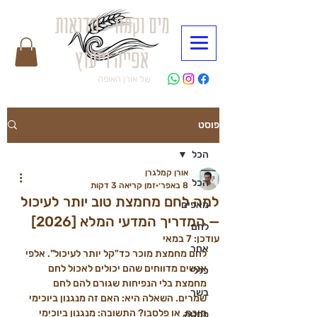
מים וקמח - סדנאות
אפייה וייעוץ
של אורן האופה
פוסט
הכל
אורן קמלגרן
הכל
8 באפר׳
זמן קריאה 3 דקות
למה לחם מחמצת טוב יותר לעיכול
מאפים
— המדריך המדעי המלא [2026]
לחם
עודכן:
7 במאי
אחר
לחם מחמצת מוכר כד"קל יותר לעיכול". אלפי 
אנשים מדווחים שהם יכולים לאכול לחם 
כללי
מחמצת בלי הנפיחות שגורם להם לחם 
בשר
שמרים. השאלה היא: האם זה מנגנון ביוכימי 
מוכח, או פלסבו? התשובה: מנגנון ביוכימי 
פסטה