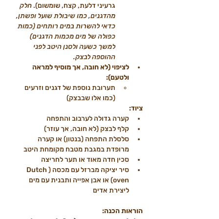
גרעיני דלעת, קצח, שומשום). 
חלק 
מהדגנים, כמו שיבולת שועל ופשתן, 
כדאי להשרות במים רותחים (כמות 
כפולה של מים מכמות הדגנים) 
למשך כשעה ולסנן היטב לפני 
ההוספה לבצק.
לציפוי (לא חובה, אך מוסיף למראה 
ולטעם):
תערובת נוספת של דגנים וזרעים 
(כמו אלו שבבצק)
ציוד:
קערה גדולה לערבוב והתפחה
קלף לבצק (לא חובה, אך עוזר)
סלסלת התפחה (בנטון) או קערה 
מרופדת במגבת מטבח מקומחת היטב
סכין חדה מאוד או תער לחריצה
סיר יציקה מברזל עם מכסה (Dutch 
oven) או אבן אפייה ותבנית עם מים 
ליצירת אדים
הוראות הכנה: