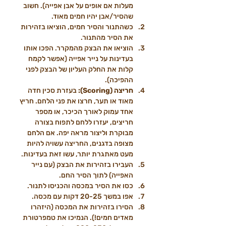
מעלות אם אופים על אבן אפייה). חשוב 
שהסיר/אבן יהיו חמים מאוד.
כשהתנור והסיר חמים, הוציאו בזהירות 
את הסיר מהתנור.
הוציאו את הבצק מהמקרר. הפכו אותו 
בעדינות על נייר אפייה (אפשר לקמח 
קלות את החלק העליון של הבצק לפני 
ההפיכה).
חריצה (Scoring):
 בעזרת סכין חדה 
מאוד או תער, חרצו את פני הלחם. חריץ 
אחד עמוק לאורך הכיכר, או מספר 
חריצים, יעזרו ללחם לתפוח בצורה 
מבוקרת וליצור מראה יפה. אם הלחם 
מצופה בדגנים, החריצה עשויה להיות 
מעט מאתגרת יותר, עשו זאת בעדינות.
העבירו בזהירות את הבצק (עם נייר 
האפייה) לתוך הסיר החם.
כסו את הסיר במכסה והכניסו לתנור.
אפו במשך 20-25 דקות עם מכסה.
הסירו בזהירות את המכסה (היזהרו 
מאדים חמים!). הנמיכו את טמפרטורת 