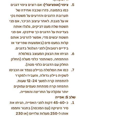
ציפוי (אופציונלי):
 אם רוצים ציפוי דגנים 
כמו בתמונה, פזרו שכבה אחידה של 
תערובת הדגנים והזרעים על משטח נקי 
או על מגבת. לאחר עיצוב הכיכר, אם פני 
השטח שלה מעט דביקים, גלגלו אותה 
בעדינות על הדגנים כך שידבקו. אם פני 
השטח יבשים מדי, אפשר להרטיב אותם 
קלות במעט מים (באמצעות שפריצר או 
בידיים רטובות) לפני הגלגול בדגנים.
הניחו את הבצק המעוצב בסלסלת 
ההתפחה, כשהתפר כלפי מעלה (החלק 
החלק עם הדגנים כלפי מטה).
כסו את הסלסלה בניילון נצמד או הכניסו 
לשקית ניילון גדולה, והעבירו למקרר 
להתפחה קרה למשך 12-24 שעות. 
התפחה קרה מפתחת טעמים עמוקים 
יותר ומקלה על החריצה והאפייה.
שלב 5: אפייה
כ-45-60 דקות לפני האפייה, הניחו את 
סיר היציקה (עם המכסה) בתנור וחממו 
אותו ל-250 מעלות צלזיוס (או 230 