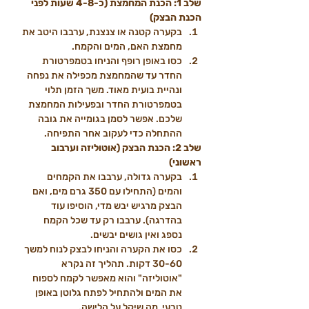
שלב 1: הכנת המחמצת (כ-4-8 שעות לפני 
הכנת הבצק)
בקערה קטנה או צנצנת, ערבבו היטב את 
מחמצת האם, המים והקמח.
כסו באופן רופף והניחו בטמפרטורת 
החדר עד שהמחמצת מכפילה את נפחה 
ונהיית בועית מאוד. משך הזמן תלוי 
בטמפרטורת החדר ובפעילות המחמצת 
שלכם. אפשר לסמן בגומייה את גובה 
ההתחלה כדי לעקוב אחר התפיחה.
שלב 2: הכנת הבצק (אוטוליזה וערבוב 
ראשוני)
בקערה גדולה, ערבבו את הקמחים 
והמים (התחילו עם 350 גרם מים, ואם 
הבצק מרגיש יבש מדי, הוסיפו עוד 
בהדרגה). ערבבו רק עד שכל הקמח 
נספג ואין גושים יבשים.
כסו את הקערה והניחו לבצק לנוח למשך 
30-60 דקות. תהליך זה נקרא 
"אוטוליזה" והוא מאפשר לקמח לספוח 
את המים ולהתחיל לפתח גלוטן באופן 
טבעי, מה שיקל על הלישה.