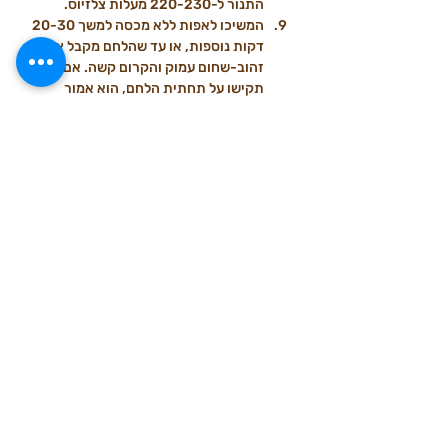
התנור ל-220-230 מעלות צלזיוס.
המשיכו לאפות ללא מכסה למשך 20-30 
דקות נוספות, או עד שהלחם מקבל צבע 
זהוב-שחום עמוק והקרום קשה. אם 
תקישו על תחתית הלחם, הוא אמור 
להישמע חלול.
הוציאו את הלחם מהסיר והניחו לו 
להתקרר לחלוטין על רשת צינון (לפחות 
שעה-שעתיים) לפני הפריסה. זהו שלב 
חשוב שמאפשר למרקם הפנימי של הלחם 
להתייצב.
טיפים נוספים:
התאמת כמות המים (הידרציה):
 כמות 
המים עשויה להשתנות בהתאם לסוגי 
הקמח בהם אתם משתמשים וללחות 
באוויר. התחילו עם הכמות הנמוכה יותר 
והוסיפו בהדרגה לפי הצורך עד שהבצק 
מרגיש רך וגמיש, אך לא דביק מדי. 
קמחים מלאים נוטים לספוח יותר מים.
טמפרטורת התפחה:
 טמפרטורה חמה 
יותר תזרז את תהליך התפיחה, 
וטמפרטורה קרירה יותר תאט אותו.