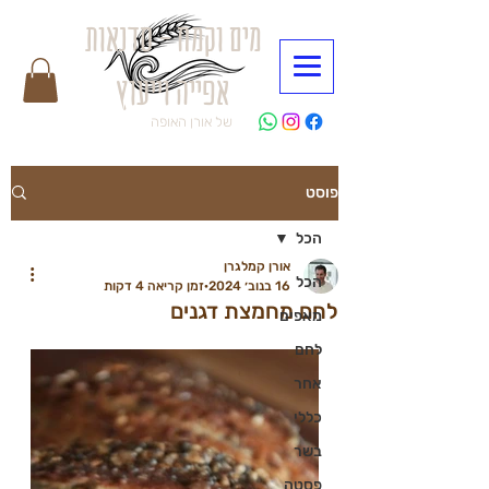
מים וקמח - סדנאות
אפייה וייעוץ
של אורן האופה
פוסט
הכל
אורן קמלגרן
הכל
16 בנוב׳ 2024
זמן קריאה 4 דקות
לחם מחמצת דגנים
מאפים
לחם
אחר
כללי
בשר
פסטה