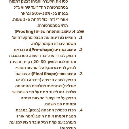
כסו את הקערה והניחו לבצק לתפוח 
בטמפרטורת החדר עד שהוא גדל 
בנפחו בכ-30%-50% ונראה 
אוורירי (זה יכול לקחת 3-6 שעות, 
תלוי בטמפרטורה).
שלב 4: עיצוב והתפחה שנייה (Proofing)
הוציאו בעדינות את הבצק מהקערה אל 
משטח עבודה מקומח קלות.
עיצוב מקדים (Pre-shape):
 עצבו את 
הבצק לכדור או כיכר רופפת. כסו במגבת 
והניחו לנוח למשך 20-30 דקות. זה עוזר 
לבצק להירגע ומקל על העיצוב הסופי.
עיצוב סופי (Final Shape):
 עצבו את 
הבצק לצורה הרצויה (כיכר עגולה או 
אובלית) שתתאים לסלסלת ההתפחה 
שלכם. נסו ליצור מתח על פני השטח של 
הבצק על ידי קיפול הקצוות פנימה 
ומתיחת פני השטח.
רפדו סלסלת התפחה (בנטון) במגבת 
מטבח וקמחו אותה היטב (קמח אורז 
מעורבב עם קמח רגיל עובד מצוין למניעת 
הידבקות).