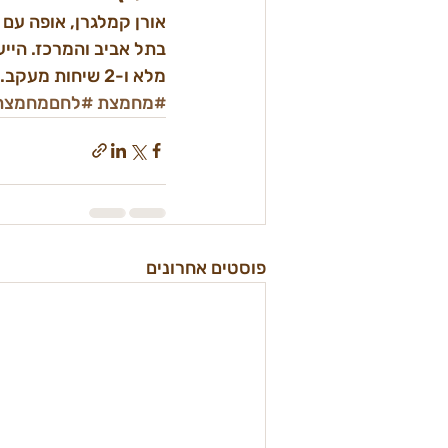
בתל אביב והמרכז. הייעו
מלא ו-2 שיחות מעקב. לפרטים ותיאום: 054-639-8609 | waterandflour.co.il
#מחמצת
#לחםמחמצת
פוסטים אחרונים