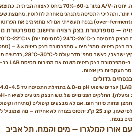
ב-20 ק"ג בצק במאפייה, יחס ה-A/V נמוך ב-60–70% ביחס לאצו
יותר, ותהליכי התסיסה מתנהגים אחרת לחלוטין. מחמצת שעוב
יה — טמפרטורת בצק רצויה וחישוב טמפרטורת מי
לילה). נוסחת טמפרטורת בצק רצוי
ר העקביות בין אצוות.
נפחים גדולים
צן ופחות פיזור חום. אם לא מבצעים קיפולים (מתיחה וקיפול)
טמפרטורת הבצק ולא לפי שעון, קוב 25 ק"ג יתסוס בצורה לא אחידה — מה שמו
עם אורן קמלגרן — מים וקמח, תל אביב