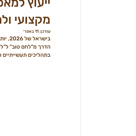
ייעוץ למאפ
מקצועי ולמה 
עודכן:
11 באפר׳
בישרא
הדרך מ"לחם טוב" ל"לחם
בתהליכים תעשייתיים ועומק 