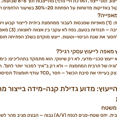
מלאות (הפחתת פחת, ייצוב זמני ייצור, הארכת חיי
דווחות על הפחתת 20–30% בשיעור הלחמים הפגומים.
מאפייה?
שיש להן מחמצת לא יציבה — תנוד
 מאפה לייעוץ עסקי רגיל?
ייעוץ טכני-מדעי, לא רק שיווקי. הוא מתמקד בתהליכים: כימ
וגיה של תרבית המחמצת — ולא רק ב"איך למכור יותר לחם". המ
להיות מסוגל לזהות מבצק בעייתי את סיבת הכשל — חסר ₂
ייעוץ: מדוע גדילת קנה-מידה בייצור מ
-משטח
כשמכינים 1 ק"ג בצק בבית, יחס שטח-פנים לנפח (A/V) גבוה — ה