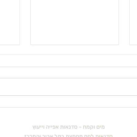
בצק מחמצת דביק: למה זה קורה
ומה עושים — 2026
ומתי לע
מים וקמח - סדנאות אפייה וייעוץ
סדנאות לחם מחמצת בתל אביב והמרכז