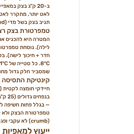
לאט יותר, מתקרר לאט 
תניב בצק בשל מדי (over-fermented) בנפח תעשייתי אם לא מתאימים את הפרוטוקול.
טמפרטורת בצק רצו
שמסביר חלק גדול מחוס
קינטיקת התסיסה ב
— בגלל פחות חשיפה לחמ
(crumb) לא עקבי ופגמים בנפח.
ייעוץ למאפיות 