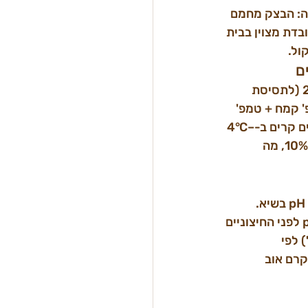
וה הביתית. כתוצאה: הבצק מחמם 
דת מצוין בבית 
ם
המטרה היא להכניס את הבצק לתסיסה ב-24°C–26°C (לתסיסת יום) או 20°C–22°C (לתסיסת 
ה: טמפ' מים = טמפרטורת בצק רצויה × 3 − (טמפ' קמח + טמפ' 
חדר + חיכוך לישה). בקיץ ישראלי, כאשר טמפ' חדר עולה ל-28°C–30°C, נדרשים מים קרים ב-4°C–
8°C. כל סטייה של 1°C ב-טמפרטורת בצק רצויה משנה את מהירות תסיסת LAB בכ-10%, מה 
חיידקי חומצה לקטית (LAB) יוצרים שיפוע pH מ-6.0 בתחילת התסיסה עד pH 4.0–4.5 בשיא. 
בנפחים גדולים (25 ק"ג ומעלה), החלקים הפנימיים של גוש הבצק מגיעים לשיא ה-pH לפני החיצוניים 
 לפי 
ביל לקרם אוב 