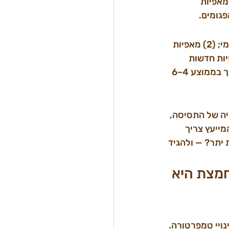
 מדף) מתייצבות תוך 6–8 שבועות. מאפיות 
מתאים ל-3 סוגי מאפיות: (1) מאפיות שמנסות לעבור ממחמצת ביתית לייצור קבוע ויומי; (2) מאפיות 
ות בטעם, נפח לא עקבי בין אצווה לאצווה; (3) מאפיות חדשות 
שרוצות להתחיל נכון ולחסוך את שנת הניסוי-וטעות. ייעוץ מוקדם בשלב הפתיחה חוסך בממוצע 4–6 
יה של התסיסה, 
ייעץ צריך 
CO? עודף חומצה? תסיסת יתר? — ולהגיד 
חמצת היא 
בצק מגיב מהר לשינויי טמפרטורה. 