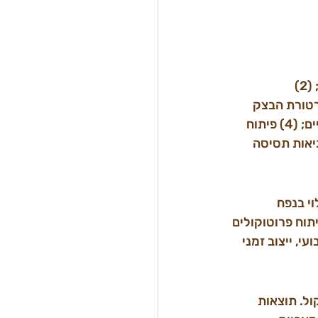
5 תחומי ליבה: (1) אבחון המחמצת הקיימת — ניתוח pH, יחס תסיסה ועקביות הרבייה; (2) 
פח הספציפי של המאפייה; (3) כיול טמפרטורת הבצק 
(טמפרטורת בצק רצויה — Desired Dough Temperature) לתנאי הסביבה המקומיים; (4) פיתוח 
שרת הצוות לזיהוי שגיאות תסיסה 
ן 1,500 ל-4,000 ₪ ליום (תלוי בנפח 
ימי ייעוץ כולל ביקור, פיתוח פרוטוקולים 
10–15% מפחת הייצור השבועי, ייצוב זמני 
ות מיישום הפרוטוקול. תוצאות 