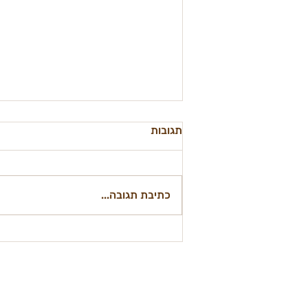
תגובות
כתיבת תגובה...
סיר יציקה, אבן שמוט ומשטח
ברזל: מה נותן את הקראסט
הטוב ביותר — 2026