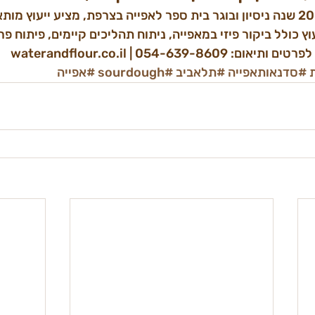
אורן קמלגרן, אופה עם 20 שנה ניסיון ובוגר בית ספר לאפייה בצרפת, מציע ייעוץ
ץ כולל ביקור פיזי במאפייה, ניתוח תהליכים קיימים, פיתוח פר
#סדנאותאפייה
#תלאביב
#sourdough
#אפייה