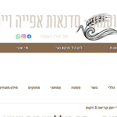
וקמח - סדנאות אפייה ויי
של אורן האופה
ות
לקהל מקצועי
מי אני
כללי
בשר
פסטה
צמחוני
מתוקים
מילון מונחים
זמן קריאה 3 דקות