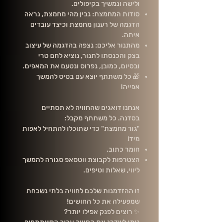
ולישה ונמשיך בקיפולים.
סודות המחמצת: נבין מהי מחמצת, נראה
הדגמה של רענון מחמצת וכיצד עובדים
איתה.
מהתנור אליכם: נצפה בהדגמה של עיצוב
בצק והכנסתו לתנור, נוציא לחם טרי
ובסיום, כמובן, נפרוס ונטעם את המאפים.
🎁 כל משתתף יוצא עם בסיס להמשך
אפייה!
אנחנו דואגים שהחוויה לא תסתיים
בסדנה. כל משתתף מקבל:
"גור מחמצת" כדי שתוכלו להתחיל לאפות
מיד!
חומר כתוב.
הצטרפות לקבוצת ווטסאפ סגורה להמשך
ליווי, שאלות וטיפים.
זו ההזדמנות שלכם לחוויה בלתי נשכחת
שמפעילה את כל החושים!
✨ רוצים לפנק אפילו יותר?