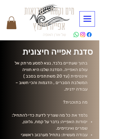
מים וקמח - סדנאות
אפייה וייעוץ
של אורן האופה
סדנת אפייה חיצונית
בתוך שעתיים בלבד, נצא למסע מרתק אל
עולם האפייה. הסדנה שלנו היא חוויה
אינטימית (עד 20 משתתפים בסבב )
המשלבת הסברים , הדגמות והכי חשוב –
עבודה ידנית.
מה בתוכנית?
נלמד את כל מה שצריך לדעת כדי להתחיל:
יסודות האפייה: נדבר על קמח, גלוטן,
שמרים ואינזימים.
עבודה מעשית: נתחיל מערבוב ראשוני