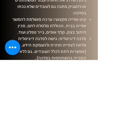
ניתן לשדרג את החוויה עבור המשתתפים
או להעניק מתנה גם לעובדים שלא נכחו
בסדנה:
קיט אפייה מקצועי: ערכה מושלמת להמשך
אפייה בבית, הכוללת סלסלת לחם, סכין
חיתוך בצק, קלף אופים, נייר טפלון ועוד.
סדנה דיגיטלית: גישה לסדנה דיגיטלית
מלאה לצפייה חוזרת ולהעמקת הידע.
(אפשרות לתת לכלל העובדים, גם ללא
התנייה בהשתתפות בסדנה) .
מים וקמח - סדנאות אפייה וייעוץ
סדנאות לחם מחמצת בתל אביב והמרכז
[סדנת לחם מחמצת] [סדנת פיצה]
[סדנאות לחברות]
[ייעוץ מאפיות] [בלוג] [כרטיס מתנה]
📞 טלפון:
054-639-8609
📍 כתובת: שלום אש 13, תל אביב
✉️ oran@waterandflour.co.il