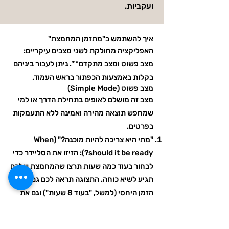
ועקביות.
איך להשתמש ב"מתזמן המחמצת"
האפליקציה מחולקת לשני מצבים עיקריים:
מצב פשוט ומצב מתקדם**. ניתן לעבור ביניהם
בקלות באמצעות הכפתור בראש העמוד.
מצב פשוט (Simple Mode)
מצב זה מושלם לאופים בתחילת הדרך או למי
שמחפש תוצאה מהירה ואמינה ללא התעמקות
בפרטים.
"מתי היא צריכה להיות מוכנה?" (When
should it be ready?): הזיזו את הסליידר כדי
לבחור בעוד כמה שעות תרצו שהמחמצת שלכם
תגיע לשיא כוחה. התצוגה תראה לכם גם את
הזמן היחסי (למשל, "בעוד 8 שעות") וגם את
השעה המדויקת.
"כמות מחמצת נדרשת" (Sourdough