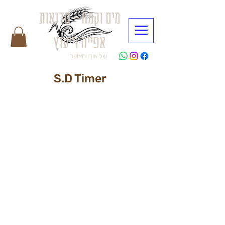
מים וקמח - סדנאות
אפייה וייעוץ
של אורן האופה
S.D Timer