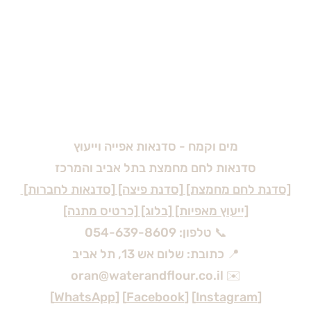
מים וקמח - סדנאות אפייה וייעוץ
סדנאות לחם מחמצת בתל אביב והמרכז
[סדנת לחם מחמצת] [סדנת פיצה] [סדנאות לחברות]
[ייעוץ מאפיות] [בלוג] [כרטיס מתנה]
📞 טלפון: 054-639-8609
📍 כתובת: שלום אש 13, תל אביב
✉️ oran@waterandflour.co.il
]
WhatsApp
] [
Facebook
] [
Instagram
[