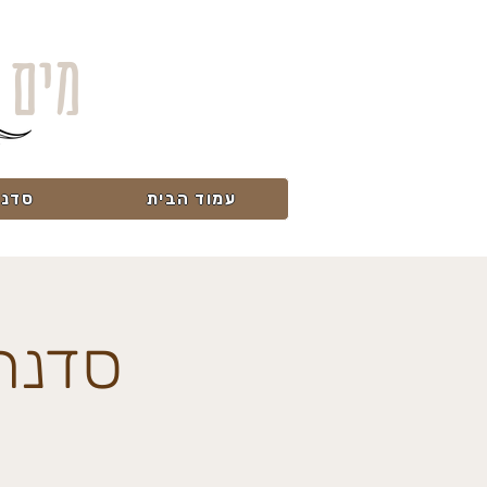
מים 
עמוד הבית
סדנא
סדנת 